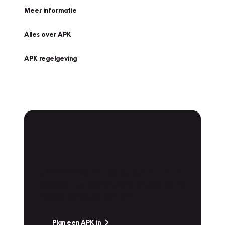
Meer informatie
Alles over APK
APK regelgeving
APK Keuring bij
Vakgarage!
Is het weer tijd voor de jaarlijkse APK? Ga
snel naar Vakgarage bij u in de buurt, en ga
zonder zorgen de weg op!
Plan een APK in