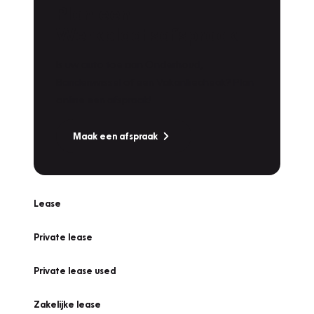
Plan een
Werkplaatsafspraak
Is uw auto toe aan Onderhoud,
Bandenwissel of een Vakantiecheck? Plan
online een afspraak!
Maak een afspraak
Lease
Private lease
Private lease used
Zakelijke lease