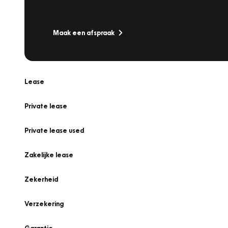
Is uw auto toe aan Onderhoud, Bandenwissel of een Va
Maak een afspraak
Lease
Private lease
Private lease used
Zakelijke lease
Zekerheid
Verzekering