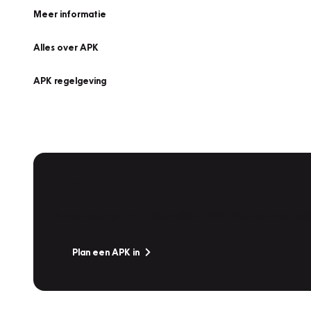
Meer informatie
Alles over APK
APK regelgeving
APK Keuring bij Vakgarage!
Is het weer tijd voor de jaarlijkse APK? Ga snel naar V
Plan een APK in