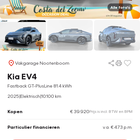
Alle foto's
Vakgarage Nootenboom
Kia EV4
Fastback GT-PlusLine 81.4 kWh
2025
|
Elektrisch
|
10.100 km
Kopen
€ 39.920
Prijs is incl. BTW en BPM
Particulier financieren
v.a. € 473 p.m.