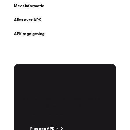
Meer informatie
Alles over APK
APK regelgeving
APK Keuring bij
Vakgarage!
Is het weer tijd voor de jaarlijkse APK? Ga
snel naar Vakgarage bij u in de buurt, en ga
zonder zorgen de weg op!
Plan een APK in