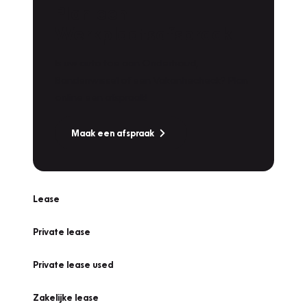
Plan een
Werkplaatsafspraak
Is uw auto toe aan Onderhoud,
Bandenwissel of een Vakantiecheck? Plan
online een afspraak!
Maak een afspraak
Lease
Private lease
Private lease used
Zakelijke lease