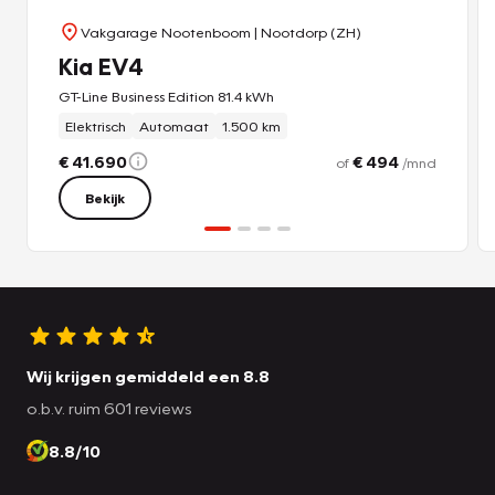
Vakgarage Nootenboom
| Nootdorp (ZH)
Kia EV4
GT-Line Business Edition 81.4 kWh
Elektrisch
Automaat
1.500 km
€ 41.690
€ 494
of
/mnd
Bekijk
Wij krijgen gemiddeld een 8.8
o.b.v. ruim 601 reviews
8.8/10