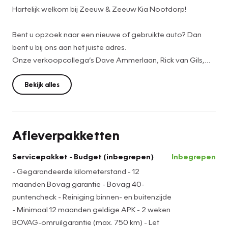
Hartelijk welkom bij Zeeuw & Zeeuw Kia Nootdorp!
Bent u opzoek naar een nieuwe of gebruikte auto? Dan
bent u bij ons aan het juiste adres.
Onze verkoopcollega’s Dave Ammerlaan, Rick van Gils,
Bart Pelka & Menno Roeling helpen u graag verder. Zij
zoeken met u mee naar de juiste auto die aan al u wensen
Bekijk alles
en eisen voldoet.
Daarbij hebben wij in onze garage echte vakmensen lopen
Afleverpakketten
op het gebied van Kia en andere merken!
U kunt dus ook bij ons terecht voor uw onderhoud en APK,
Servicepakket - Budget (inbegrepen)
Inbegrepen
maar ook gewoon als u vragen heeft.
- Gegarandeerde kilometerstand - 12
maanden Bovag garantie - Bovag 40-
Bent u nieuwsgierig geworden en wilt u bij ons
puntencheck - Reiniging binnen- en buitenzijde
langskomen?
- Minimaal 12 maanden geldige APK - 2 weken
U kunt ons gerust bellen op 015 – 310 99 55 of mailen naar
BOVAG-omruilgarantie (max. 750 km) - Let
sales-ndp@zeeuwenzeeuw.nl