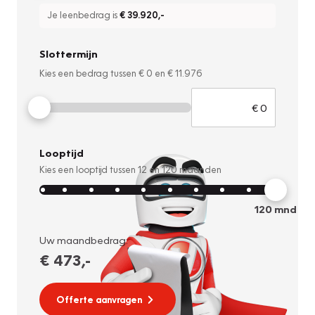
Je leenbedrag is
€ 39.920
,-
Slottermijn
Kies een bedrag tussen
€ 0
en
€ 11.976
Looptijd
Kies een looptijd tussen
12
en
120
maanden
120
mnd
Uw maandbedrag:
€ 473
,-
Offerte aanvragen