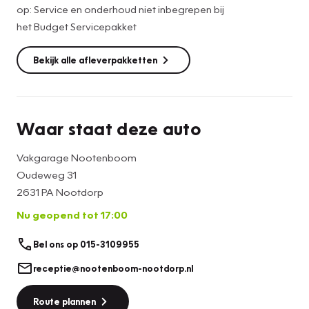
op: Service en onderhoud niet inbegrepen bij
het Budget Servicepakket
Uiteraard kunt u ook bij ons altijd gewoon binnen wandelen,
ook voor een kop koffie!
Bekijk alle afleverpakketten
Hopelijk zien we u snel!
Waar staat deze auto
Vakgarage Nootenboom
Oudeweg 31
2631 PA Nootdorp
Nu geopend tot 17:00
Bel ons op 015-3109955
receptie@nootenboom-nootdorp.nl
Route plannen