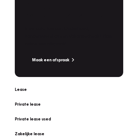
Plan een
Werkplaatsafspraak
Is uw auto toe aan Onderhoud,
Bandenwissel of een Vakantiecheck? Plan
online een afspraak!
Maak een afspraak
Lease
Private lease
Private lease used
Zakelijke lease