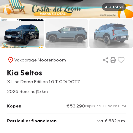
Alle foto's
Vakgarage Nootenboom
Kia Seltos
X-Line Demo Edition 1.6 T-GDi DCT7
2026
|
Benzine
|
15 km
Kopen
€ 53.290
Prijs is incl. BTW en BPM
Particulier financieren
v.a. € 632 p.m.