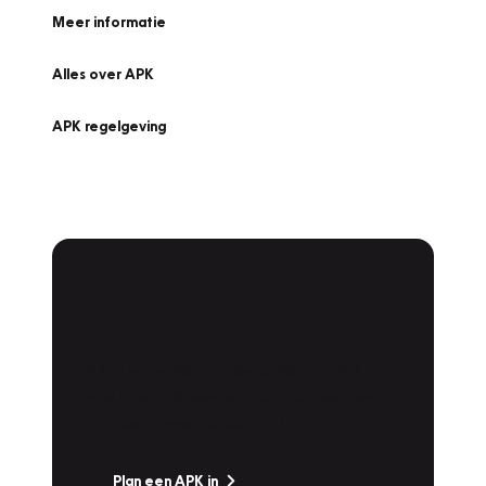
Meer informatie
Alles over APK
APK regelgeving
APK Keuring bij
Vakgarage!
Is het weer tijd voor de jaarlijkse APK? Ga
snel naar Vakgarage bij u in de buurt, en ga
zonder zorgen de weg op!
Plan een APK in