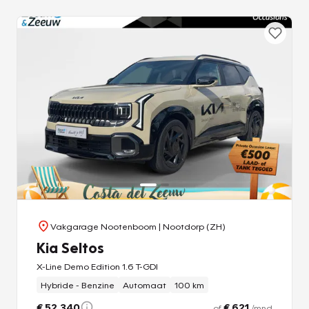
Vakgarage Nootenboom
| Nootdorp (ZH)
Kia Seltos
X-Line Demo Edition 1.6 T-GDI
Hybride - Benzine
Automaat
100 km
€ 52.340
€ 621
of
/mnd