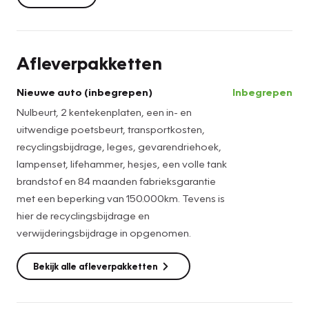
en eisen voldoet.
Daarbij hebben wij in onze garage echte vakmensen lopen
Afleverpakketten
op het gebied van Kia en andere merken!
U kunt dus ook bij ons terecht voor uw onderhoud en APK,
Nieuwe auto (inbegrepen)
Inbegrepen
maar ook gewoon als u vragen heeft.
Nulbeurt, 2 kentekenplaten, een in- en
Bent u nieuwsgierig geworden en wilt u bij ons
uitwendige poetsbeurt, transportkosten,
langskomen?
recyclingsbijdrage, leges, gevarendriehoek,
lampenset, lifehammer, hesjes, een volle tank
U kunt ons gerust bellen op 015 – 310 99 55 of mailen naar
brandstof en 84 maanden fabrieksgarantie
sales-ndp@zeeuwenzeeuw.nl
met een beperking van 150.000km. Tevens is
Uiteraard kunt u ook bij ons altijd gewoon binnen wandelen,
hier de recyclingsbijdrage en
ook voor een kop koffie!
verwijderingsbijdrage in opgenomen.
Hopelijk zien we u snel!
Bekijk alle afleverpakketten
Team Kia Nootdorp