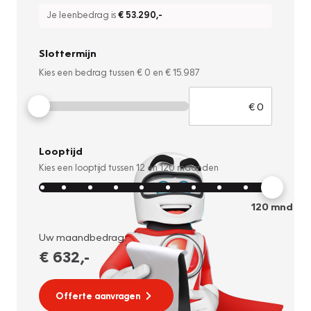
Je leenbedrag is
€ 53.290
,-
Slottermijn
Kies een bedrag tussen
€ 0
en
€ 15.987
Looptijd
Kies een looptijd tussen
12
en
120
maanden
120
mnd
Uw maandbedrag:
€ 632
,-
Offerte aanvragen