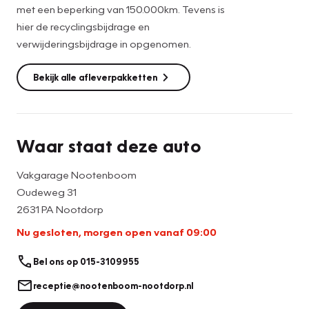
met een beperking van 150.000km. Tevens is
langskomen?
hier de recyclingsbijdrage en
verwijderingsbijdrage in opgenomen.
U kunt ons gerust bellen op 015 – 310 99 55 of mailen naar
sales-ndp@zeeuwenzeeuw.nl
Bekijk alle afleverpakketten
Uiteraard kunt u ook bij ons altijd gewoon binnen wandelen,
ook voor een kop koffie!
Hopelijk zien we u snel!
Waar staat deze auto
Team Kia Nootdorp
Vakgarage Nootenboom
Oudeweg 31
2631 PA Nootdorp
Nu gesloten, morgen open vanaf 09:00
Bel ons op 015-3109955
receptie@nootenboom-nootdorp.nl