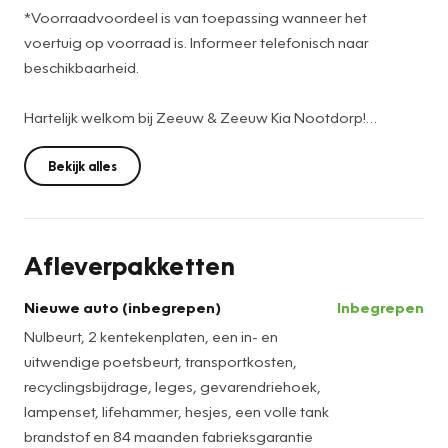
*Voorraadvoordeel is van toepassing wanneer het
voertuig op voorraad is. Informeer telefonisch naar
beschikbaarheid.
Hartelijk welkom bij Zeeuw & Zeeuw Kia Nootdorp!
Bent u opzoek naar een nieuwe of gebruikte auto? Dan
Bekijk alles
bent u bij ons aan het juiste adres.
Onze verkoopcollega’s Dave Ammerlaan, Rick van Gils,
Bart Pelka & Menno Roeling helpen u graag verder. Zij
Afleverpakketten
zoeken met u mee naar de juiste auto die aan al u wensen
en eisen voldoet.
Nieuwe auto (inbegrepen)
Inbegrepen
Nulbeurt, 2 kentekenplaten, een in- en
Daarbij hebben wij in onze garage echte vakmensen lopen
uitwendige poetsbeurt, transportkosten,
op het gebied van Kia en andere merken!
recyclingsbijdrage, leges, gevarendriehoek,
U kunt dus ook bij ons terecht voor uw onderhoud en APK,
lampenset, lifehammer, hesjes, een volle tank
maar ook gewoon als u vragen heeft.
brandstof en 84 maanden fabrieksgarantie
Bent u nieuwsgierig geworden en wilt u bij ons