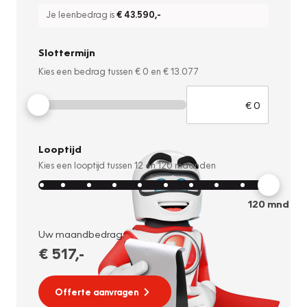
Je leenbedrag is
€ 43.590
,-
Slottermijn
Kies een bedrag tussen
€ 0
en
€ 13.077
Looptijd
Kies een looptijd tussen
12
en
120
maanden
120
mnd
Uw maandbedrag:
€ 517
,-
Offerte aanvragen