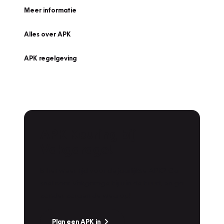
Meer informatie
Alles over APK
APK regelgeving
APK Keuring bij
Vakgarage!
Is het weer tijd voor de jaarlijkse APK? Ga
snel naar Vakgarage bij u in de buurt, en ga
zonder zorgen de weg op!
Plan een APK in