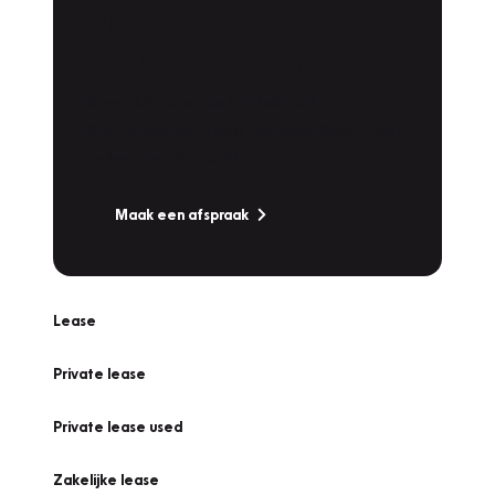
Plan een
Werkplaatsafspraak
Is uw auto toe aan Onderhoud,
Bandenwissel of een Vakantiecheck? Plan
online een afspraak!
Maak een afspraak
Lease
Private lease
Private lease used
Zakelijke lease