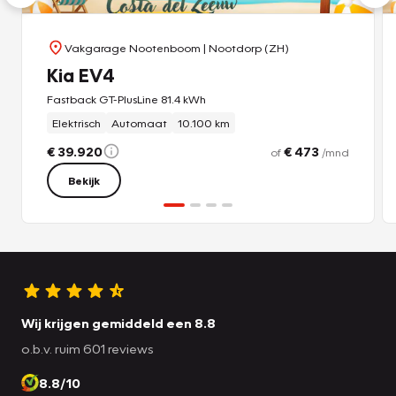
Vakgarage Nootenboom
| Nootdorp (ZH)
Kia EV4
Fastback GT-PlusLine 81.4 kWh
Elektrisch
Automaat
10.100 km
€ 39.920
€ 473
of
/mnd
Bekijk
Wij krijgen gemiddeld een 8.8
o.b.v. ruim 601 reviews
8.8/10