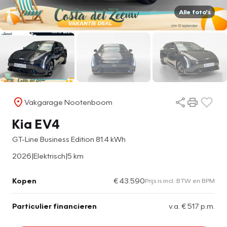
Alle foto's
Vakgarage Nootenboom
Kia EV4
GT-Line Business Edition 81.4 kWh
2026
|
Elektrisch
|
5 km
Kopen
€ 43.590
Prijs is incl. BTW en BPM
Particulier financieren
v.a. € 517 p.m.