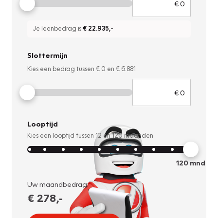
Je leenbedrag is
€ 22.935
,-
Slottermijn
Kies een bedrag tussen
€ 0
en
€ 6.881
Looptijd
Kies een looptijd tussen
12
en
120
maanden
120
mnd
Uw maandbedrag:
€ 278
,-