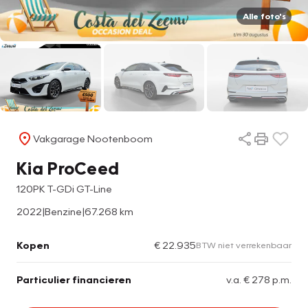
Alle foto's
Vakgarage Nootenboom
Kia ProCeed
120PK T-GDi GT-Line
2022
|
Benzine
|
67.268 km
Kopen
€ 22.935
BTW niet verrekenbaar
Particulier financieren
v.a. € 278 p.m.