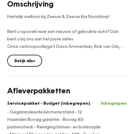
Omschrijving
Hartelijk welkom bij Zeeuw & Zeeuw Kia Nootdorp!
Bent u opzoek naar een nieuwe of gebruikte auto? Dan
bent u bij ons aan het juiste adres.
Onze verkoopcollega’s Dave Ammerlaan, Rick van Gils,
Bart Pelka & Menno Roeling helpen u graag verder. Zij
zoeken met u mee naar de juiste auto die aan al u wensen
Bekijk alles
en eisen voldoet.
Daarbij hebben wij in onze garage echte vakmensen lopen
Afleverpakketten
op het gebied van Kia en andere merken!
U kunt dus ook bij ons terecht voor uw onderhoud en APK,
Servicepakket - Budget (inbegrepen)
Inbegrepen
maar ook gewoon als u vragen heeft.
- Gegarandeerde kilometerstand - 12
Bent u nieuwsgierig geworden en wilt u bij ons
maanden Bovag garantie - Bovag 40-
langskomen?
puntencheck - Reiniging binnen- en buitenzijde
- Minimaal 12 maanden geldige APK - 2 weken