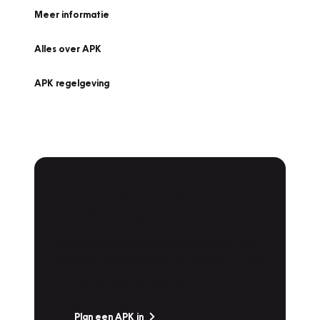
Meer informatie
Alles over APK
APK regelgeving
APK Keuring bij
Vakgarage!
Is het weer tijd voor de jaarlijkse APK? Ga
snel naar Vakgarage bij u in de buurt, en ga
zonder zorgen de weg op!
Plan een APK in