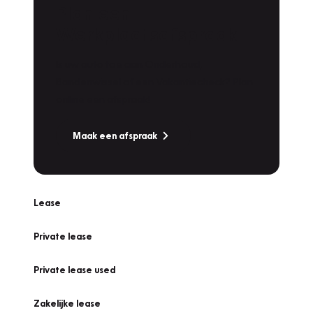
Plan een
Werkplaatsafspraak
Is uw auto toe aan Onderhoud,
Bandenwissel of een Vakantiecheck? Plan
online een afspraak!
Maak een afspraak
Lease
Private lease
Private lease used
Zakelijke lease