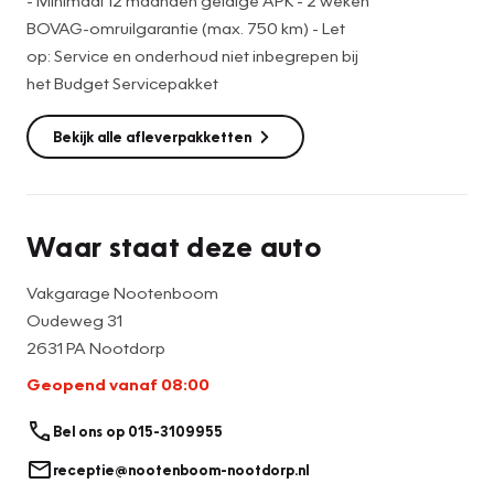
U kunt ons gerust bellen op 015 – 310 99 55 of mailen naar
BOVAG-omruilgarantie (max. 750 km) - Let
sales-ndp@zeeuwenzeeuw.nl
op: Service en onderhoud niet inbegrepen bij
Uiteraard kunt u ook bij ons altijd gewoon binnen wandelen,
het Budget Servicepakket
ook voor een kop koffie!
Bekijk alle afleverpakketten
Hopelijk zien we u snel!
Team Kia Nootdorp
Waar staat deze auto
Vakgarage Nootenboom
Oudeweg 31
2631 PA Nootdorp
Geopend vanaf 08:00
Bel ons op 015-3109955
receptie@nootenboom-nootdorp.nl