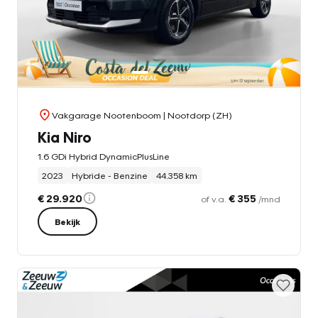
Vakgarage Nootenboom
| Nootdorp (ZH)
Kia Niro
1.6 GDi Hybrid DynamicPlusLine
2023
Hybride - Benzine
44.358 km
€ 29.920
€ 355
of v.a.
/mnd
Bekijk