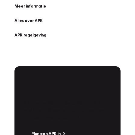
Meer informatie
Alles over APK
APK regelgeving
APK Keuring bij
Vakgarage!
Is het weer tijd voor de jaarlijkse APK? Ga
snel naar Vakgarage bij u in de buurt, en ga
zonder zorgen de weg op!
Plan een APK in