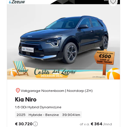
Vakgarage Nootenboom
| Nootdorp (ZH)
Kia Niro
1.6 GDi Hybrid DynamicLine
2025
Hybride - Benzine
39.904 km
€ 30.720
€ 364
of v.a.
/mnd