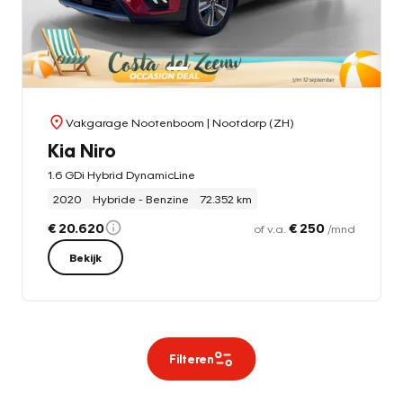
Vakgarage Nootenboom
| Nootdorp (ZH)
Kia Niro
1.6 GDi Hybrid DynamicLine
2020
Hybride - Benzine
72.352 km
€ 20.620
€ 250
of v.a.
/mnd
Bekijk
Filteren