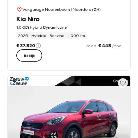
Vakgarage Nootenboom
| Nootdorp (ZH)
Kia Niro
1.6 GDi Hybrid DynamicLine
2026
Hybride - Benzine
1.000 km
€ 37.820
€ 448
of v.a.
/mnd
Bekijk