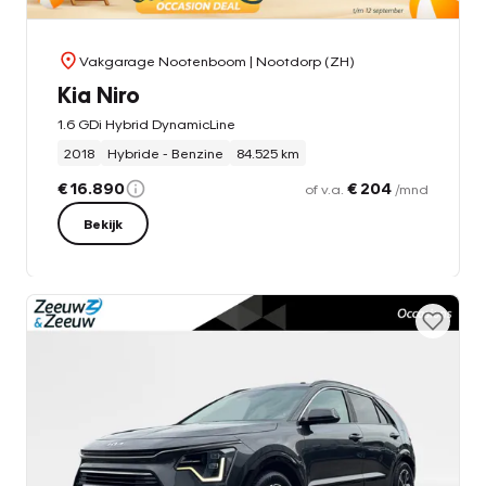
Vakgarage Nootenboom
| Nootdorp (ZH)
Kia Niro
1.6 GDi Hybrid DynamicLine
2018
Hybride - Benzine
84.525 km
€ 16.890
€ 204
of v.a.
/mnd
Bekijk