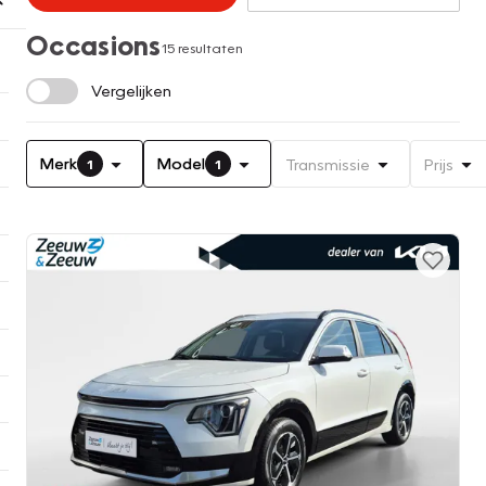
Occasions
15 resultaten
Vergelijken
Merk
Model
Transmissie
Prijs
1
1