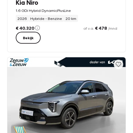
Kia Niro
1.6 GDi Hybrid DynamicPlusLine
2026
Hybride - Benzine
20 km
€ 40.320
€ 478
of v.a.
/mnd
Bekijk