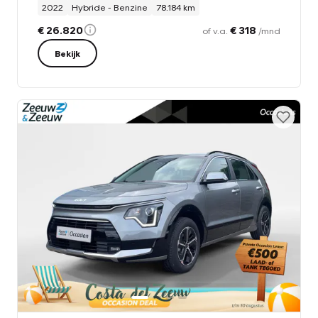
2022
Hybride - Benzine
78.184 km
€ 26.820
€ 318
of v.a.
/mnd
Bekijk