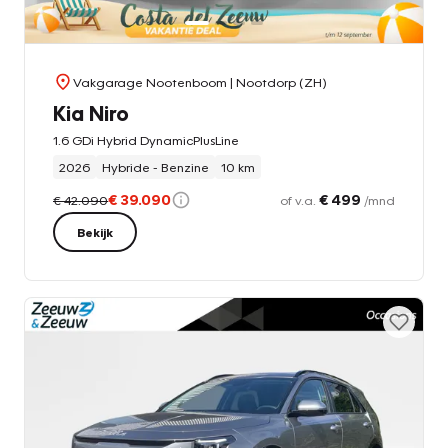
Vakgarage Nootenboom
| Nootdorp (ZH)
Kia Niro
1.6 GDi Hybrid DynamicPlusLine
2026
Hybride - Benzine
10 km
€ 39.090
€ 499
€ 42.090
of v.a.
/mnd
Bekijk