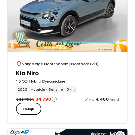
Vakgarage Nootenboom
| Nootdorp (ZH)
Kia Niro
1.6 GDi Hybrid DynamicLine
2026
Hybride - Benzine
5 km
€ 34.790
€ 460
€ 38.790
of v.a.
/mnd
Bekijk