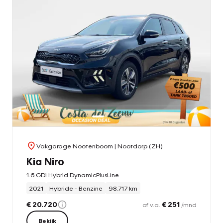
Vakgarage Nootenboom
| Nootdorp (ZH)
Kia Niro
1.6 GDi Hybrid DynamicPlusLine
2021
Hybride - Benzine
98.717 km
€ 20.720
€ 251
of v.a.
/mnd
Bekijk