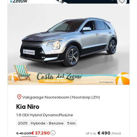
Vakgarage Nootenboom
| Nootdorp (ZH)
Kia Niro
1.6 GDi Hybrid DynamicPlusLine
2025
Hybride - Benzine
5 km
€ 37.290
€ 490
€ 41.295
of v.a.
/mnd