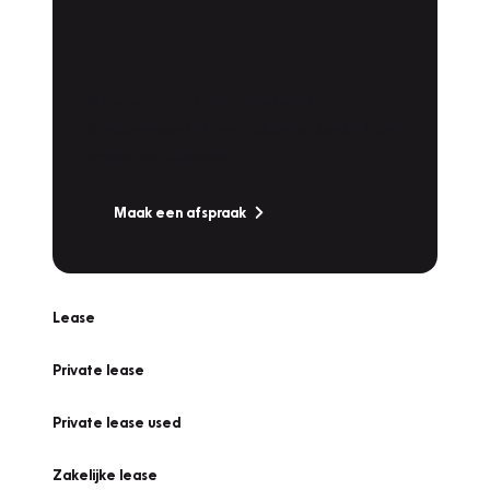
Plan een
Werkplaatsafspraak
Is uw auto toe aan Onderhoud,
Bandenwissel of een Vakantiecheck? Plan
online een afspraak!
Maak een afspraak
Lease
Private lease
Private lease used
Zakelijke lease