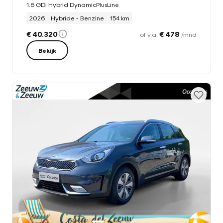
1.6 GDi Hybrid DynamicPlusLine
2026
Hybride - Benzine
154 km
€ 40.320
€ 478
of v.a.
/mnd
Bekijk