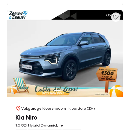
Vakgarage Nootenboom
| Nootdorp (ZH)
Kia Niro
1.6 GDi Hybrid DynamicLine