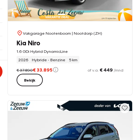
Vakgarage Nootenboom
| Nootdorp (ZH)
Kia Niro
1.6 GDi Hybrid DynamicLine
2026
Hybride - Benzine
5 km
€ 33.895
€ 449
€ 37.890
of v.a.
/mnd
Bekijk