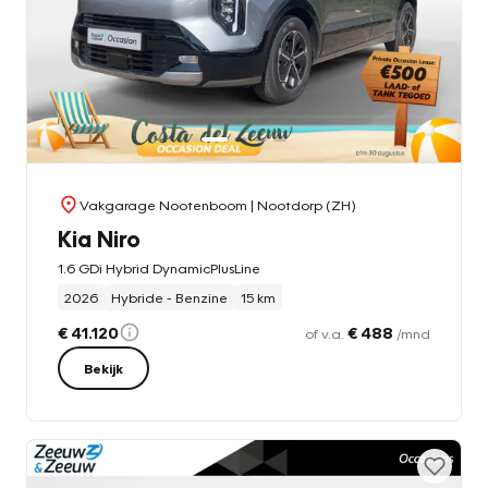
Vakgarage Nootenboom
| Nootdorp (ZH)
Kia Niro
1.6 GDi Hybrid DynamicPlusLine
2026
Hybride - Benzine
15 km
€ 41.120
€ 488
of v.a.
/mnd
Bekijk