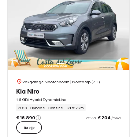
Vakgarage Nootenboom
| Nootdorp (ZH)
Kia Niro
1.6 GDi Hybrid DynamicLine
2018
Hybride - Benzine
91.517 km
€ 16.890
€ 204
of v.a.
/mnd
Bekijk