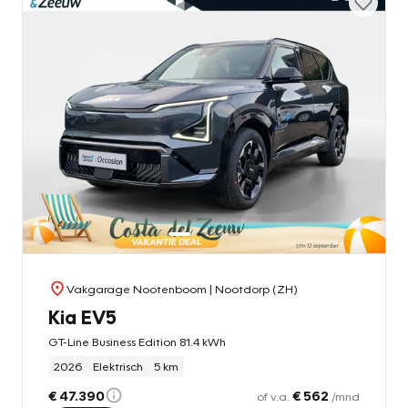
Vakgarage Nootenboom
| Nootdorp (ZH)
Kia EV5
GT-Line Business Edition 81.4 kWh
2026
Elektrisch
5 km
€ 47.390
€ 562
of v.a.
/mnd