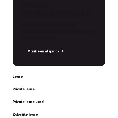
Plan een
Werkplaatsafspraak
Is uw auto toe aan Onderhoud,
Bandenwissel of een Vakantiecheck? Plan
online een afspraak!
Maak een afspraak
Lease
Private lease
Private lease used
Zakelijke lease