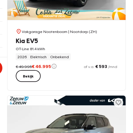
Vakgarage Nootenboom
| Nootdorp (ZH)
Kia EV5
GT-Line 81.4 kWh
2026
Elektrisch
Onbekend
€ 46.995
€ 593
€ 49.995
of v.a.
/mnd
Bekijk