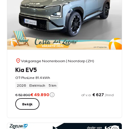
Vakgarage Nootenboom
| Nootdorp (ZH)
Kia EV5
GT-PlusLine 81.4 kWh
2026
Elektrisch
5 km
€ 49.890
€ 627
€ 52.890
of v.a.
/mnd
Bekijk