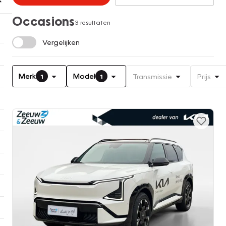
Occasions
3 resultaten
Vergelijken
Merk
Model
Transmissie
Prijs
1
1