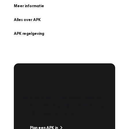
Meer informatie
Alles over APK
APK regelgeving
APK Keuring bij
Vakgarage!
Is het weer tijd voor de jaarlijkse APK? Ga
snel naar Vakgarage bij u in de buurt, en ga
zonder zorgen de weg op!
Plan een APK in