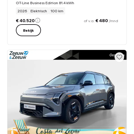
GT-Line Business Edition 81.4 kWh
2026
Elektrisch
100 km
€ 40.520
€ 480
of v.a.
/mnd
Bekijk