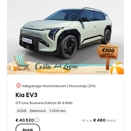
Vakgarage Nootenboom
| Nootdorp (ZH)
Kia EV3
GT-Line Business Edition 81.4 kWh
2026
Elektrisch
1.000 km
€ 40.520
€ 480
of v.a.
/mnd
Bekijk