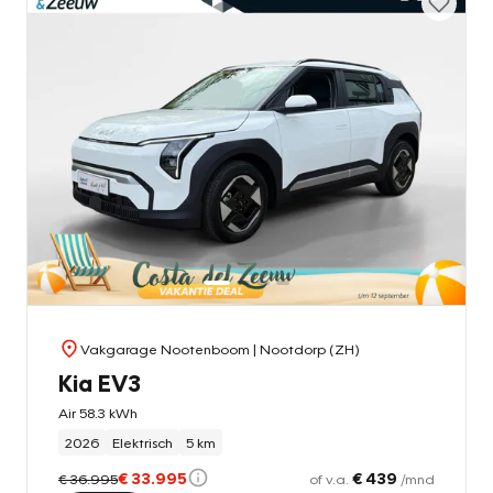
Vakgarage Nootenboom
| Nootdorp (ZH)
Kia EV3
Air 58.3 kWh
2026
Elektrisch
5 km
€ 33.995
€ 439
€ 36.995
of v.a.
/mnd