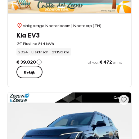
Vakgarage Nootenboom
| Nootdorp (ZH)
Kia EV3
GT-PlusLine 81.4 kWh
2024
Elektrisch
21.195 km
€ 39.820
€ 472
of v.a.
/mnd
Bekijk