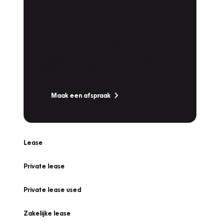
Plan een
Werkplaatsafspraak
Is uw auto toe aan Onderhoud,
Bandenwissel of een Vakantiecheck? Plan
online een afspraak!
Maak een afspraak
Lease
Private lease
Private lease used
Zakelijke lease