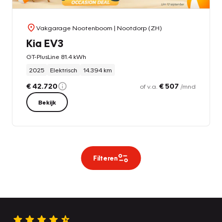
Vakgarage Nootenboom
| Nootdorp (ZH)
Kia EV3
GT-PlusLine 81.4 kWh
2025
Elektrisch
14.394 km
€ 42.720
€ 507
of v.a.
/mnd
Bekijk
Filteren