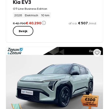
Kia EV3
GT-Line Business Edition
2026
Elektrisch
10 km
€ 40.290
€ 507
€ 42.790
of v.a.
/mnd
Bekijk