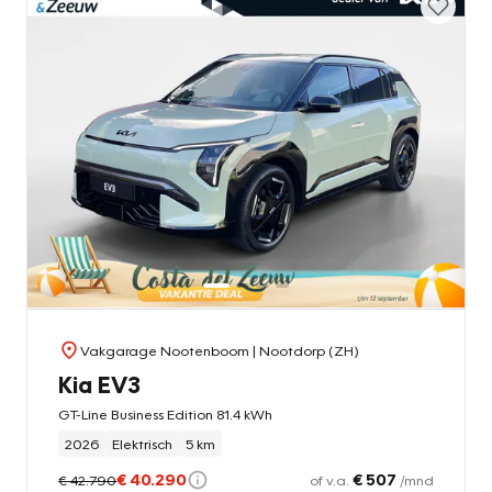
Vakgarage Nootenboom
| Nootdorp (ZH)
Kia EV3
GT-Line Business Edition 81.4 kWh
2026
Elektrisch
5 km
€ 40.290
€ 507
€ 42.790
of v.a.
/mnd