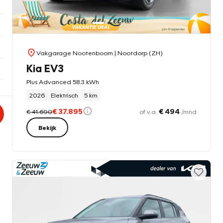
Vakgarage Nootenboom
| Nootdorp (ZH)
Kia EV3
Plus Advanced 58.3 kWh
2026
Elektrisch
5 km
€ 37.895
€ 494
€ 41.690
of v.a.
/mnd
Bekijk