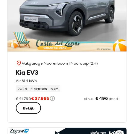
Vakgarage Nootenboom
| Nootdorp (ZH)
Kia EV3
Air 81.4 kWh
2026
Elektrisch
5 km
€ 37.995
€ 496
€ 41.790
of v.a.
/mnd
Bekijk