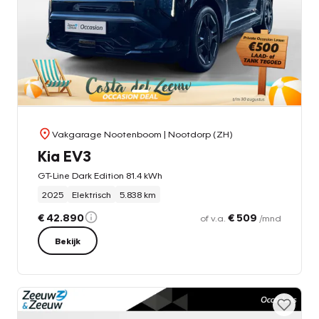
Vakgarage Nootenboom
| Nootdorp (ZH)
Kia EV3
GT-Line Dark Edition 81.4 kWh
2025
Elektrisch
5.838 km
€ 42.890
€ 509
of v.a.
/mnd
Bekijk