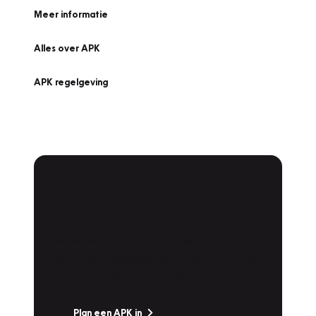
Meer informatie
Alles over APK
APK regelgeving
APK Keuring bij
Vakgarage!
Is het weer tijd voor de jaarlijkse APK? Ga
snel naar Vakgarage bij u in de buurt, en ga
zonder zorgen de weg op!
Plan een APK in