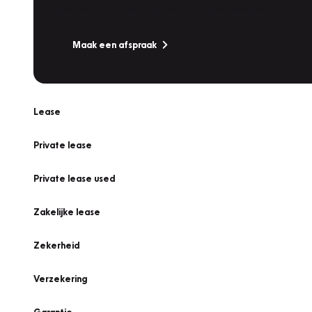
Is uw auto toe aan Onderhoud, Bandenwissel of een Va
Maak een afspraak
Lease
Private lease
Private lease used
Zakelijke lease
Zekerheid
Verzekering