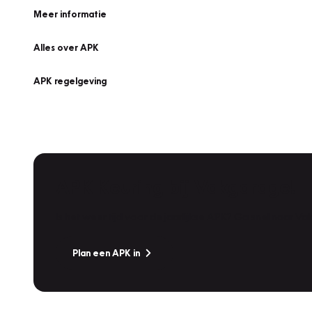
Meer informatie
Alles over APK
APK regelgeving
APK Keuring bij Vakgarage!
Is het weer tijd voor de jaarlijkse APK? Ga snel naar V
Plan een APK in