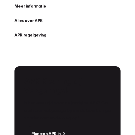
Meer informatie
Alles over APK
APK regelgeving
APK Keuring bij
Vakgarage!
Is het weer tijd voor de jaarlijkse APK? Ga
snel naar Vakgarage bij u in de buurt, en ga
zonder zorgen de weg op!
Plan een APK in