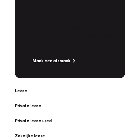
Plan een
Werkplaatsafspraak
Is uw auto toe aan Onderhoud,
Bandenwissel of een Vakantiecheck? Plan
online een afspraak!
Maak een afspraak
Lease
Private lease
Private lease used
Zakelijke lease