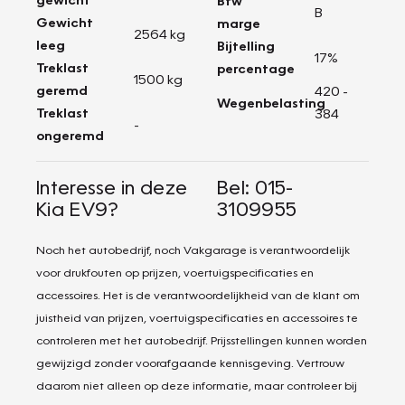
Btw
B
Gewicht
marge
2564 kg
leeg
Bijtelling
17%
Treklast
percentage
1500 kg
geremd
420 -
Wegenbelasting
Treklast
384
-
ongeremd
Interesse in deze
Bel: 015-
Kia EV9?
3109955
Noch het autobedrijf, noch Vakgarage is verantwoordelijk
voor drukfouten op prijzen, voertuigspecificaties en
accessoires. Het is de verantwoordelijkheid van de klant om
juistheid van prijzen, voertuigspecificaties en accessoires te
controleren met het autobedrijf. Prijsstellingen kunnen worden
gewijzigd zonder voorafgaande kennisgeving. Vertrouw
daarom niet alleen op deze informatie, maar controleer bij