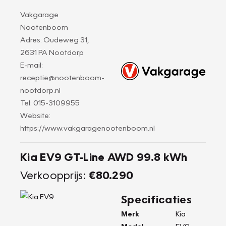
Vakgarage
Nootenboom
Adres: Oudeweg 31,
2631 PA Nootdorp
E-mail:
receptie@nootenboom-
nootdorp.nl
Tel: 015-3109955
Website:
https://www.vakgaragenootenboom.nl
Kia EV9 GT-Line AWD 99.8 kWh
Verkoopprijs:
€80.290
Specificaties
Merk
Kia