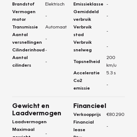
Brandstof
Elektrisch
Emissieklasse
-
Vermogen
Gemiddeld
-
-
motor
verbruik
Transmissie
Automaat
Verbruik
-
Aantal
stad
-
versnellingen
Verbruik
-
Cilinderinhoud
-
snelweg
Aantal
200
-
Topsnelheid
cilinders
km/u
Acceleratie
5.3 s
Co2
-
emissie
Gewicht en
Financieel
Laadvermogen
Verkoopprijs
€80.290
Laadvermogen
-
Financial
-
Maximaal
lease
-
gewicht