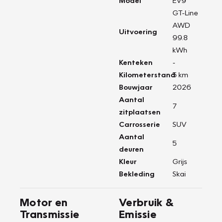
Model
EV9
GT-Line
AWD
Uitvoering
99.8
kWh
Kenteken
-
Kilometerstand
5 km
Bouwjaar
2026
Aantal
7
zitplaatsen
Carrosserie
SUV
Aantal
5
deuren
Kleur
Grijs
Bekleding
Skai
Motor en
Verbruik &
Transmissie
Emissie