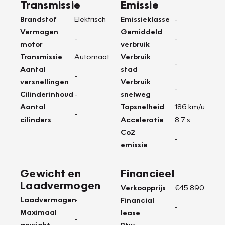
Transmissie
Emissie
Brandstof
Elektrisch
Emissieklasse
-
Vermogen
Gemiddeld
-
-
motor
verbruik
Transmissie
Automaat
Verbruik
-
Aantal
stad
-
versnellingen
Verbruik
-
Cilinderinhoud
-
snelweg
Aantal
Topsnelheid
186 km/u
-
cilinders
Acceleratie
8.7 s
Co2
-
emissie
Gewicht en
Financieel
Laadvermogen
Verkoopprijs
€45.890
Laadvermogen
-
Financial
-
Maximaal
lease
-
gewicht