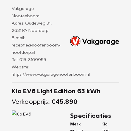
Vakgarage
Nootenboom
Adres: Oudeweg 31,
2631 PA Nootdorp
E-mail:
receptie@nootenboom-
nootdorp.nl
Tel: 015-3109955
Website:
https://www.vakgaragenootenboom.nl
Kia EV6 Light Edition 63 kWh
Verkoopprijs:
€45.890
Specificaties
Merk
Kia