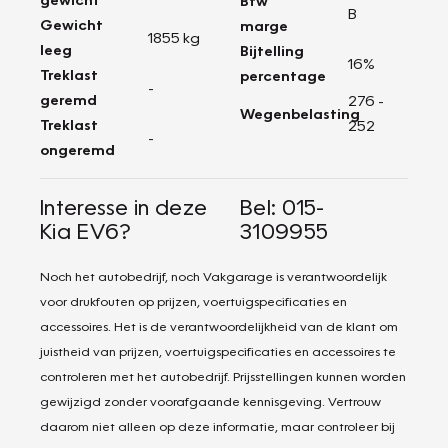
Btw
B
Gewicht
marge
1855 kg
leeg
Bijtelling
16%
Treklast
percentage
-
geremd
276 -
Wegenbelasting
Treklast
252
-
ongeremd
Interesse in deze
Bel: 015-
Kia EV6?
3109955
Noch het autobedrijf, noch Vakgarage is verantwoordelijk
voor drukfouten op prijzen, voertuigspecificaties en
accessoires. Het is de verantwoordelijkheid van de klant om
juistheid van prijzen, voertuigspecificaties en accessoires te
controleren met het autobedrijf. Prijsstellingen kunnen worden
gewijzigd zonder voorafgaande kennisgeving. Vertrouw
daarom niet alleen op deze informatie, maar controleer bij