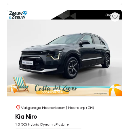
Vakgarage Nootenboom
| Nootdorp (ZH)
Kia Niro
1.6 GDi Hybrid DynamicPlusLine