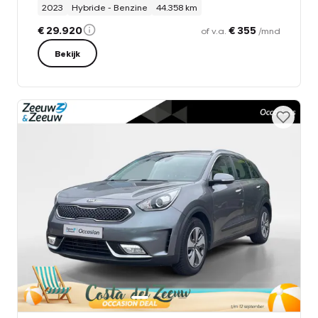
2023
Hybride - Benzine
44.358 km
€ 29.920
€ 355
of v.a.
/mnd
Bekijk