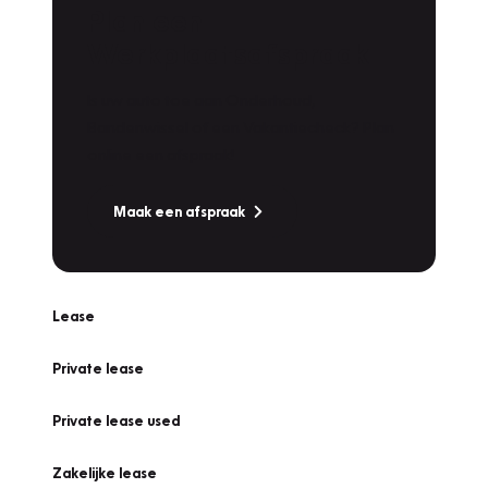
Plan een
Werkplaatsafspraak
Is uw auto toe aan Onderhoud,
Bandenwissel of een Vakantiecheck? Plan
online een afspraak!
Maak een afspraak
Lease
Private lease
Private lease used
Zakelijke lease