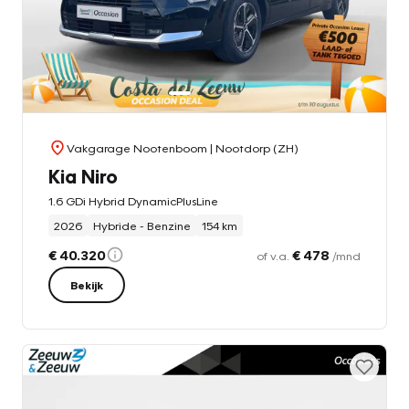
Vakgarage Nootenboom
| Nootdorp (ZH)
Kia Niro
1.6 GDi Hybrid DynamicPlusLine
2026
Hybride - Benzine
154 km
€ 40.320
€ 478
of v.a.
/mnd
Bekijk