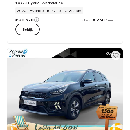
1.6 GDi Hybrid DynamicLine
2020
Hybride - Benzine
72.352 km
€ 20.620
€ 250
of v.a.
/mnd
Bekijk