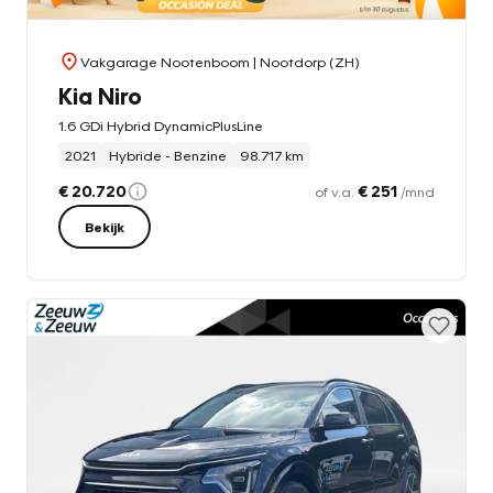
Vakgarage Nootenboom
| Nootdorp (ZH)
Kia Niro
1.6 GDi Hybrid DynamicPlusLine
2021
Hybride - Benzine
98.717 km
€ 20.720
€ 251
of v.a.
/mnd
Bekijk