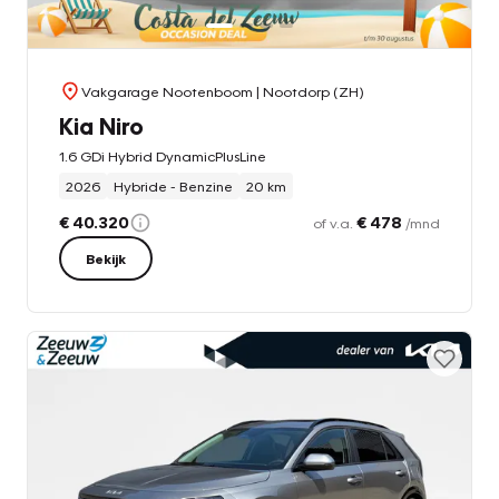
Vakgarage Nootenboom
| Nootdorp (ZH)
Kia Niro
1.6 GDi Hybrid DynamicPlusLine
2026
Hybride - Benzine
20 km
€ 40.320
€ 478
of v.a.
/mnd
Bekijk