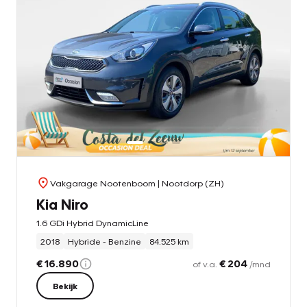
Vakgarage Nootenboom
| Nootdorp (ZH)
Kia Niro
1.6 GDi Hybrid DynamicLine
2018
Hybride - Benzine
84.525 km
€ 16.890
€ 204
of v.a.
/mnd
Bekijk