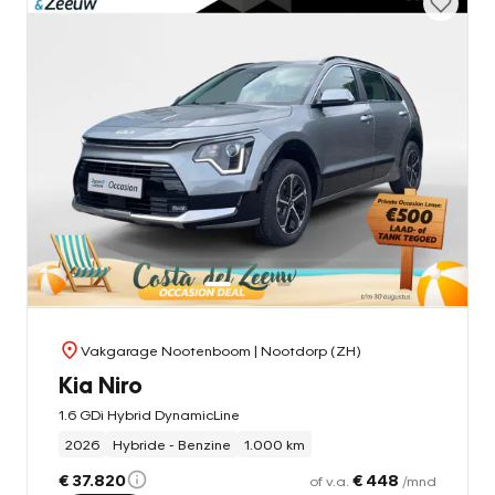
Vakgarage Nootenboom
| Nootdorp (ZH)
Kia Niro
1.6 GDi Hybrid DynamicLine
2026
Hybride - Benzine
1.000 km
€ 37.820
€ 448
of v.a.
/mnd