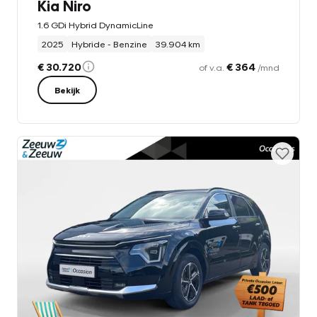
Kia Niro
1.6 GDi Hybrid DynamicLine
2025
Hybride - Benzine
39.904 km
€ 30.720
€ 364
of v.a.
/mnd
Bekijk