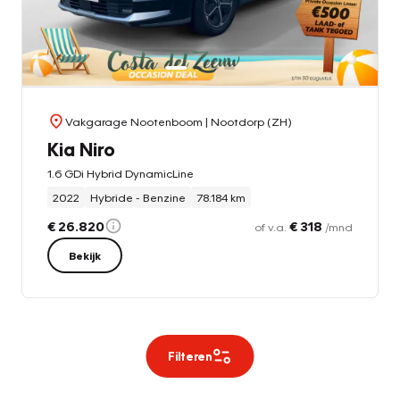
Vakgarage Nootenboom
| Nootdorp (ZH)
Kia Niro
1.6 GDi Hybrid DynamicLine
2022
Hybride - Benzine
78.184 km
€ 26.820
€ 318
of v.a.
/mnd
Bekijk
Filteren