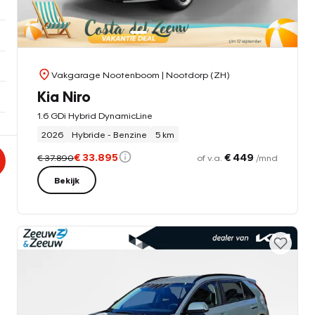
Vakgarage Nootenboom
| Nootdorp (ZH)
Kia Niro
1.6 GDi Hybrid DynamicLine
2026
Hybride - Benzine
5 km
€ 33.895
€ 449
€ 37.890
of v.a.
/mnd
Bekijk