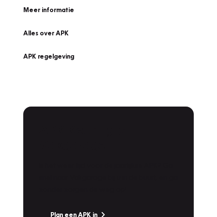
Meer informatie
Alles over APK
APK regelgeving
APK Keuring bij
Vakgarage!
Is het weer tijd voor de jaarlijkse APK? Ga
snel naar Vakgarage bij u in de buurt, en ga
zonder zorgen de weg op!
Plan een APK in