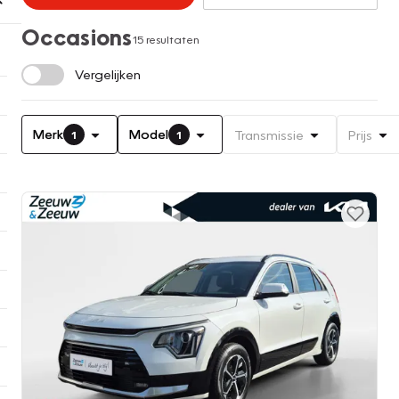
Occasions
15 resultaten
Vergelijken
Merk
Model
Transmissie
Prijs
1
1