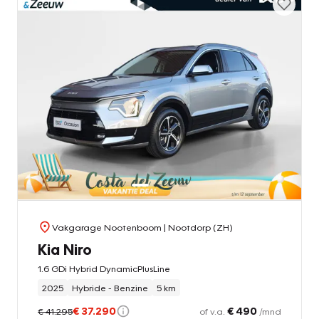
Vakgarage Nootenboom
| Nootdorp (ZH)
Kia Niro
1.6 GDi Hybrid DynamicPlusLine
2025
Hybride - Benzine
5 km
€ 37.290
€ 490
€ 41.295
of v.a.
/mnd