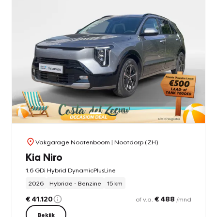
Vakgarage Nootenboom
| Nootdorp (ZH)
Kia Niro
1.6 GDi Hybrid DynamicPlusLine
2026
Hybride - Benzine
15 km
€ 41.120
€ 488
of v.a.
/mnd
Bekijk