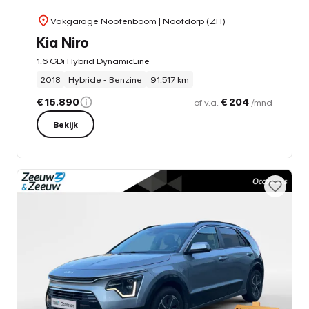
Vakgarage Nootenboom
| Nootdorp (ZH)
Kia Niro
1.6 GDi Hybrid DynamicLine
2018
Hybride - Benzine
91.517 km
€ 16.890
€ 204
of v.a.
/mnd
Bekijk