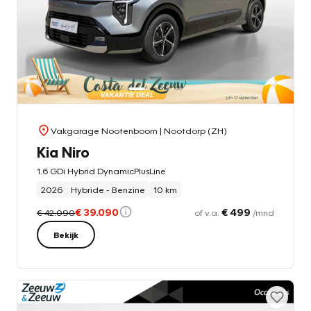
Vakgarage Nootenboom
| Nootdorp (ZH)
Kia Niro
1.6 GDi Hybrid DynamicPlusLine
2026
Hybride - Benzine
10 km
€ 39.090
€ 499
€ 42.090
of v.a.
/mnd
Bekijk