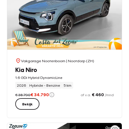
Vakgarage Nootenboom
| Nootdorp (ZH)
Kia Niro
1.6 GDi Hybrid DynamicLine
2026
Hybride - Benzine
5 km
€ 34.790
€ 460
€ 38.790
of v.a.
/mnd
Bekijk