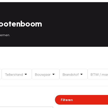
Nootenboom
 nemen.
Tellerstand
Bouwjaar
Brandstof
BTW / ma
Filteren