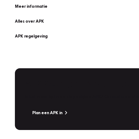
Meer informatie
Alles over APK
APK regelgeving
APK Keuring bij Vakgarage!
Is het weer tijd voor de jaarlijkse APK? Ga snel naar V
Plan een APK in