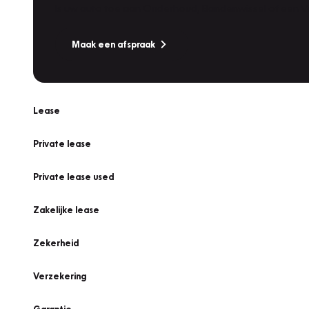
Is uw auto toe aan Onderhoud, Bandenwissel of een Va
Maak een afspraak
Lease
Private lease
Private lease used
Zakelijke lease
Zekerheid
Verzekering