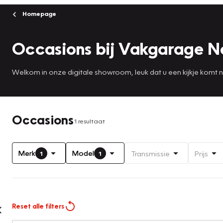
Homepage
Occasions bij Vakgarage 
Welkom in onze digitale showroom, leuk dat u een kijkje komt
Occasions
1 resultaat
Merk
Model
Transmissie
Prijs
1
1
Reset alle filters