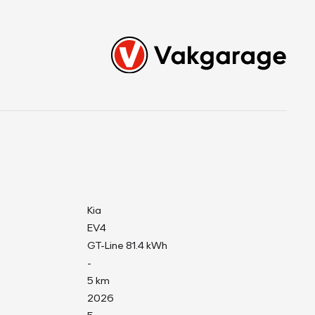
Kia
EV4
GT-Line 81.4 kWh
-
5 km
2026