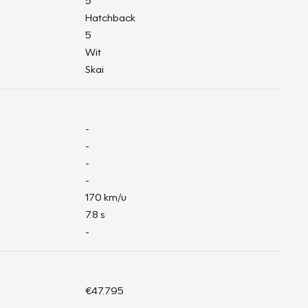
5
Hatchback
5
Wit
Skai
-
-
-
-
170 km/u
7.8 s
-
€47.795
-